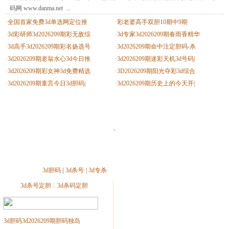
码网 www.danma.net ...
·
全国首家免费3d单选网定位推
·
彩老婆高手双胆10期中9期
·
3d彩研师3d2026209期彩无敌综
·
3d专家3d2026209期春雨香精华
·
3d高手3d2026209期彩名扬选号
·
3d2026209期命中注定胆码-杀
·
3d2026209期老翁水心3d今日推
·
3d2026209期迷彩天机3d号码|
·
3d2026209期彩女神3d免费精选
·
3D2026209期阳光夺彩3d综合
·
3d2026209期童言今日3d胆码|
·
3d2026209期历史上的今天开|
-
3d胆码
|
3d杀号
|
3d专杀
3d杀号定胆
┊
3d杀码定胆
·
3d胆码3d2026209期胆码独岛