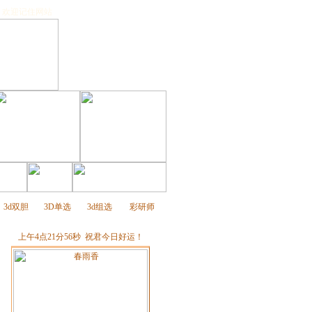
拼音，欢迎记住网站
3d双胆
3D单选
3d组选
彩研师
上午4点21分56秒
祝君今日好运！