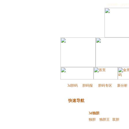
胆码网 - 国内
3d胆码
胆码报
胆码专区
新分析
快速导航
3d独胆
独胆
独胆王
双胆