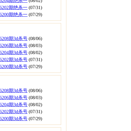
26204期绝杀一
(08/02)
26202期绝杀一
(07/31)
26200期绝杀一
(07/29)
6208期3d杀号
(08/06)
6206期3d杀号
(08/03)
6204期3d杀号
(08/02)
6202期3d杀号
(07/31)
6200期3d杀号
(07/29)
6208期3d杀号
(08/06)
6206期3d杀号
(08/03)
6204期3d杀号
(08/02)
6202期3d杀号
(07/31)
6200期3d杀号
(07/29)