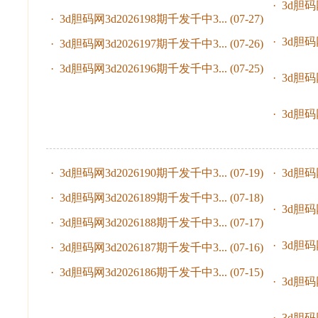
·
3d胆码
·
3d胆码网3d2026198期千发千中3...
(07-27)
·
3d胆码
·
3d胆码网3d2026197期千发千中3...
(07-26)
·
3d胆码网3d2026196期千发千中3...
(07-25)
·
3d胆码
·
3d胆码
·
3d胆码网3d2026190期千发千中3...
(07-19)
·
3d胆码
·
3d胆码网3d2026189期千发千中3...
(07-18)
·
3d胆码
·
3d胆码网3d2026188期千发千中3...
(07-17)
·
3d胆码
·
3d胆码网3d2026187期千发千中3...
(07-16)
·
3d胆码网3d2026186期千发千中3...
(07-15)
·
3d胆码
·
3d胆码