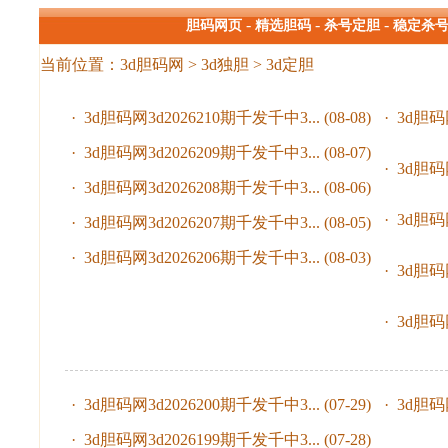
-
-
-
胆码网页
精选胆码
杀号定胆
稳定杀
当前位置：
3d胆码网
>
3d独胆
>
3d定胆
·
3d胆码网3d2026210期千发千中3...
(08-08)
·
3d胆码
·
3d胆码网3d2026209期千发千中3...
(08-07)
·
3d胆码
·
3d胆码网3d2026208期千发千中3...
(08-06)
·
3d胆码
·
3d胆码网3d2026207期千发千中3...
(08-05)
·
3d胆码网3d2026206期千发千中3...
(08-03)
·
3d胆码
·
3d胆码
·
3d胆码网3d2026200期千发千中3...
(07-29)
·
3d胆码
·
3d胆码网3d2026199期千发千中3...
(07-28)