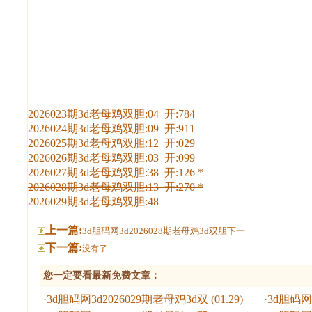
2026023期3d老母鸡双胆:04 开:784
2026024期3d老母鸡双胆:09 开:911
2026025期3d老母鸡双胆:12 开:029
2026026期3d老母鸡双胆:03 开:099
2026027期3d老母鸡双胆:38 开:126 *
2026028期3d老母鸡双胆:13 开:270 *
2026029期3d老母鸡双胆:48
上一篇:
3d胆码网3d2026028期老母鸡3d双胆下一
下一篇:
没有了
您一定要看最新免费文章：
·
3d胆码网3d2026029期老母鸡3d双
(01.29)
·
3d胆码网