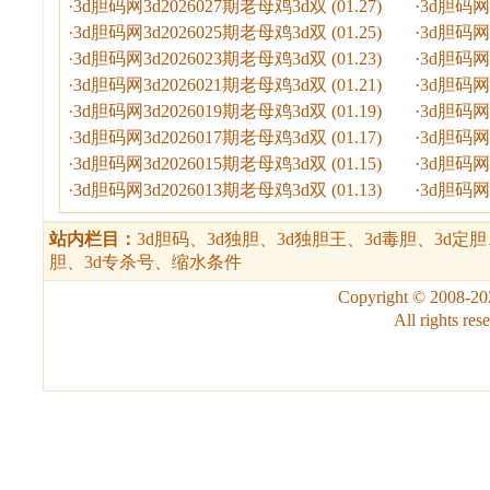
·
3d胆码网3d2026027期老母鸡3d双
(01.27)
·
3d胆码网
·
3d胆码网3d2026025期老母鸡3d双
(01.25)
·
3d胆码网
·
3d胆码网3d2026023期老母鸡3d双
(01.23)
·
3d胆码网
·
3d胆码网3d2026021期老母鸡3d双
(01.21)
·
3d胆码网
·
3d胆码网3d2026019期老母鸡3d双
(01.19)
·
3d胆码网
·
3d胆码网3d2026017期老母鸡3d双
(01.17)
·
3d胆码网
·
3d胆码网3d2026015期老母鸡3d双
(01.15)
·
3d胆码网
·
3d胆码网3d2026013期老母鸡3d双
(01.13)
·
3d胆码网
站内栏目：
3d胆码
、
3d独胆
、
3d独胆王
、
3d毒胆
、
3d定胆
胆
、
3d专杀号
、
缩水条件
Copyright © 2008-
All rights 