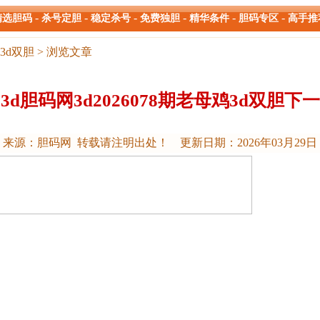
-
-
-
-
-
-
精选胆码
杀号定胆
稳定杀号
免费独胆
精华条件
胆码专区
高手推
3d双胆
> 浏览文章
3d胆码网3d2026078期老母鸡3d双胆下一
来源：胆码网 转载请注明出处！ 更新日期：2026年03月29日