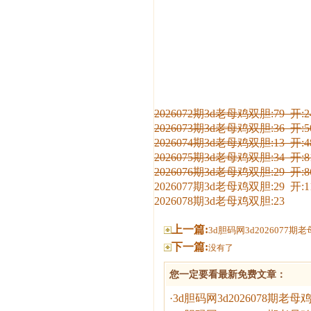
2026072期3d老母鸡双胆:79 开:24
2026073期3d老母鸡双胆:36 开:50
2026074期3d老母鸡双胆:13 开:48
2026075期3d老母鸡双胆:34 开:81
2026076期3d老母鸡双胆:29 开:86
2026077期3d老母鸡双胆:29 开:1
2026078期3d老母鸡双胆:23
上一篇:
3d胆码网3d2026077期
下一篇:
没有了
您一定要看最新免费文章：
·
3d胆码网3d2026078期老母鸡