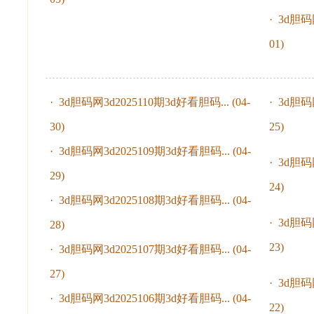
·
3d胆码
01)
·
3d胆码网3d2025110期3d好看胆码...
(04-
·
3d胆码
30)
25)
·
3d胆码网3d2025109期3d好看胆码...
(04-
·
3d胆码
29)
24)
·
3d胆码网3d2025108期3d好看胆码...
(04-
·
3d胆码
28)
23)
·
3d胆码网3d2025107期3d好看胆码...
(04-
27)
·
3d胆码
·
3d胆码网3d2025106期3d好看胆码...
(04-
22)