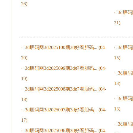
26)
·
3d胆码
21)
·
3d胆码网3d2025100期3d好看胆码...
(04-
·
3d胆码
20)
15)
·
3d胆码网3d2025099期3d好看胆码...
(04-
·
3d胆码
19)
13)
·
3d胆码网3d2025098期3d好看胆码...
(04-
·
3d胆码
18)
13)
·
3d胆码网3d2025097期3d好看胆码...
(04-
17)
·
3d胆码
·
3d胆码网3d2025096期3d好看胆码...
(04-