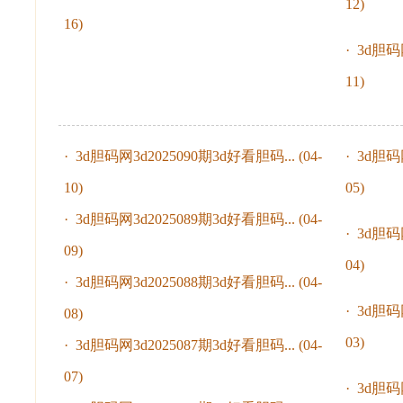
12)
16)
·
3d胆码
11)
·
3d胆码网3d2025090期3d好看胆码...
(04-
·
3d胆码
10)
05)
·
3d胆码网3d2025089期3d好看胆码...
(04-
·
3d胆码
09)
04)
·
3d胆码网3d2025088期3d好看胆码...
(04-
·
3d胆码
08)
03)
·
3d胆码网3d2025087期3d好看胆码...
(04-
07)
·
3d胆码