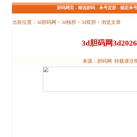
-
-
-
胆码网页
精选胆码
杀号定胆
稳定杀
当前位置：
3d胆码网
>
3d独胆
>
3d双胆
> 浏览文章
3d胆码网3d20
来源：胆码网 转载请注明