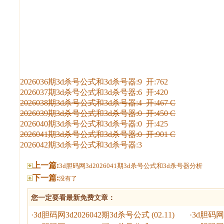
2026036期3d杀号公式和3d杀号器:9 开:762
2026037期3d杀号公式和3d杀号器:6 开:420
2026038期3d杀号公式和3d杀号器:4 开:467 C
2026039期3d杀号公式和3d杀号器:0 开:450 C
2026040期3d杀号公式和3d杀号器:0 开:425
2026041期3d杀号公式和3d杀号器:0 开:901 C
2026042期3d杀号公式和3d杀号器:3
上一篇:
3d胆码网3d2026041期3d杀号公式和3d杀号器分析
下一篇:
没有了
您一定要看最新免费文章：
·
3d胆码网3d2026042期3d杀号公式
(02.11)
·
3d胆码网