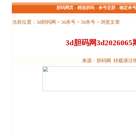
-
-
-
胆码网页
精选胆码
杀号定胆
稳定杀
当前位置：
3d胆码网
>
3d杀号
>
3d杀号
> 浏览文章
3d胆码网3d20260
来源：胆码网 转载请注明