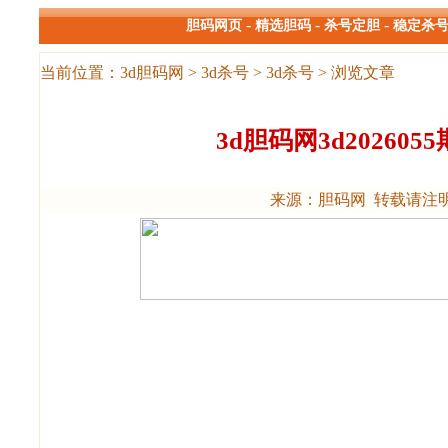
-
-
-
胆码网页
精选胆码
杀号定胆
稳定杀
当前位置：
3d胆码网
>
3d杀号
>
3d杀号
> 浏览文章
3d胆码网3d20260
来源：胆码网 转载请注明