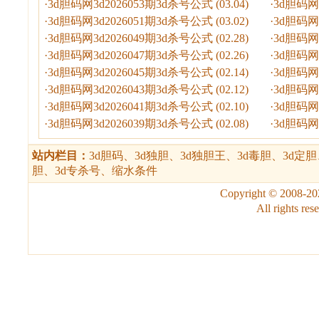
·
3d胆码网3d2026053期3d杀号公式
(03.04)
·
3d胆码网
·
3d胆码网3d2026051期3d杀号公式
(03.02)
·
3d胆码网
·
3d胆码网3d2026049期3d杀号公式
(02.28)
·
3d胆码网
·
3d胆码网3d2026047期3d杀号公式
(02.26)
·
3d胆码网
·
3d胆码网3d2026045期3d杀号公式
(02.14)
·
3d胆码网
·
3d胆码网3d2026043期3d杀号公式
(02.12)
·
3d胆码网
·
3d胆码网3d2026041期3d杀号公式
(02.10)
·
3d胆码网
·
3d胆码网3d2026039期3d杀号公式
(02.08)
·
3d胆码网
站内栏目：
3d胆码
、
3d独胆
、
3d独胆王
、
3d毒胆
、
3d定胆
胆
、
3d专杀号
、
缩水条件
Copyright © 2008-
All rights 