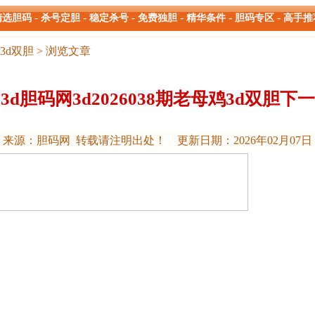
-
-
-
-
-
-
精选胆码
杀号定胆
稳定杀号
免费独胆
精华条件
胆码专区
高手推
3d双胆
> 浏览文章
3d胆码网3d2026038期老母鸡3d双胆下一
来源：胆码网 转载请注明出处！ 更新日期：2026年02月07日