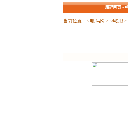
-
胆码网页
当前位置：
3d胆码网
>
3d独胆
>