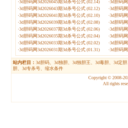
·
3d胆码网3d2026045期3d杀号公式
(02.14)
·
3d胆码网
·
3d胆码网3d2026043期3d杀号公式
(02.12)
·
3d胆码网
·
3d胆码网3d2026041期3d杀号公式
(02.10)
·
3d胆码网
·
3d胆码网3d2026039期3d杀号公式
(02.08)
·
3d胆码网
·
3d胆码网3d2026037期3d杀号公式
(02.06)
·
3d胆码网
·
3d胆码网3d2026035期3d杀号公式
(02.04)
·
3d胆码网
·
3d胆码网3d2026033期3d杀号公式
(02.02)
·
3d胆码网
·
3d胆码网3d2026031期3d杀号公式
(01.31)
·
3d胆码网
站内栏目：
3d胆码
、
3d独胆
、
3d独胆王
、
3d毒胆
、
3d定胆
胆
、
3d专杀号
、
缩水条件
Copyright © 2008-
All rights 