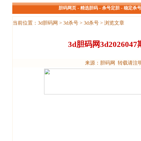
-
-
-
胆码网页
精选胆码
杀号定胆
稳定杀
当前位置：
3d胆码网
>
3d杀号
>
3d杀号
> 浏览文章
3d胆码网3d20260
来源：胆码网 转载请注明