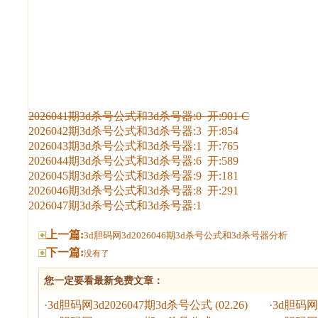
2026041期3d杀号公式和3d杀号器:0 开:901 C
2026042期3d杀号公式和3d杀号器:3 开:854
2026043期3d杀号公式和3d杀号器:1 开:765
2026044期3d杀号公式和3d杀号器:6 开:589
2026045期3d杀号公式和3d杀号器:9 开:181
2026046期3d杀号公式和3d杀号器:8 开:291
2026047期3d杀号公式和3d杀号器:1
上一篇:
3d胆码网3d2026046期3d杀号公式和3d杀号器分析
下一篇:
没有了
您一定要看最新免费文章：
·
3d胆码网3d2026047期3d杀号公式
(02.26)
·
3d胆码网