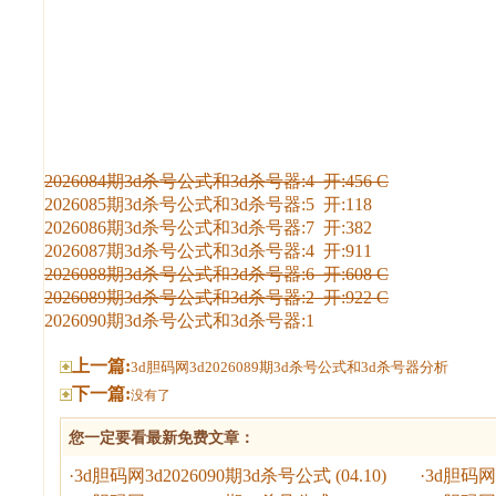
2026084期3d杀号公式和3d杀号器:4 开:456 C
2026085期3d杀号公式和3d杀号器:5 开:118
2026086期3d杀号公式和3d杀号器:7 开:382
2026087期3d杀号公式和3d杀号器:4 开:911
2026088期3d杀号公式和3d杀号器:6 开:608 C
2026089期3d杀号公式和3d杀号器:2 开:922 C
2026090期3d杀号公式和3d杀号器:1
上一篇:
3d胆码网3d2026089期3d杀号公式和3d杀号器分析
下一篇:
没有了
您一定要看最新免费文章：
·
3d胆码网3d2026090期3d杀号公式
(04.10)
·
3d胆码网