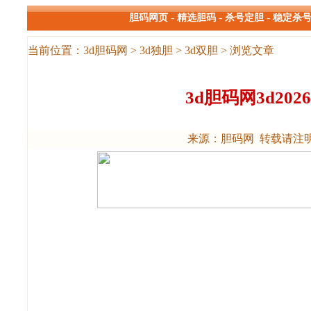
-
-
-
胆码网页
精选胆码
杀号定胆
稳定杀
当前位置：
3d胆码网
>
3d独胆
>
3d双胆
> 浏览文章
3d胆码网3d20
来源：胆码网 转载请注明