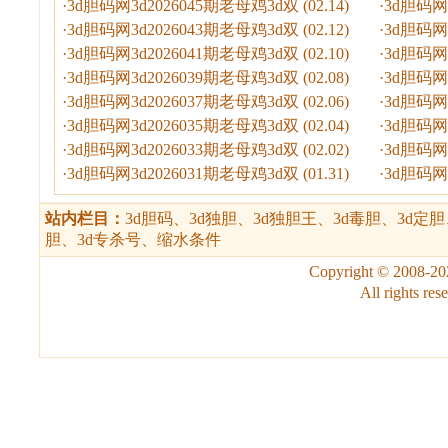
·
3d胆码网3d2026045期老母鸡3d双
(02.14)
·
3d胆码网
·
3d胆码网3d2026043期老母鸡3d双
(02.12)
·
3d胆码网
·
3d胆码网3d2026041期老母鸡3d双
(02.10)
·
3d胆码网
·
3d胆码网3d2026039期老母鸡3d双
(02.08)
·
3d胆码网
·
3d胆码网3d2026037期老母鸡3d双
(02.06)
·
3d胆码网
·
3d胆码网3d2026035期老母鸡3d双
(02.04)
·
3d胆码网
·
3d胆码网3d2026033期老母鸡3d双
(02.02)
·
3d胆码网
·
3d胆码网3d2026031期老母鸡3d双
(01.31)
·
3d胆码网
站内栏目：
3d胆码
、
3d独胆
、
3d独胆王
、
3d毒胆
、
3d定胆
胆
、
3d专杀号
、
缩水条件
Copyright © 2008-
All rights 